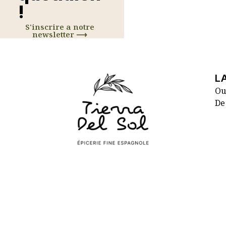
!
S'inscrire a notre
newsletter ⟶
L
Ou
De