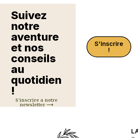
Suivez
notre
aventure
S'inscrire
et nos
!
conseils
au
quotidien
!
S'inscrire a notre
newsletter ⟶
L