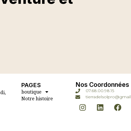
Nos Coordonnées
PAGES
07.68.00.98.15
boutique
di,
tierradelsolpro@gmai
Notre histoire