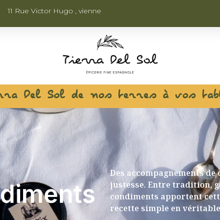
11 Rue Victor Hugo , vienne
rra Del Sol de nos terres à vos tab
Des accompagnements de ca
justesse. Entre tradition, 
ndiments
condiments apportent cett
recette simple en véritabl