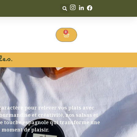
0
les.
ractère pour relever vos plats avec
gourmandise et créativité, nos salsas et
e touche espagnole qui transforme une
e moment de plaisir.