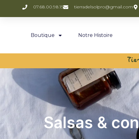
07.68.00.98.15
tierradelsolpro@gmail.com
Boutique
Notre Histoire
Tie
Salsas & co