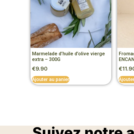
Marmelade d’huile d’olive vierge
Fromag
extra – 300G
ENCA
€
9.90
€
11.9
Ajouter au panier
Ajoute
Suivez notre 