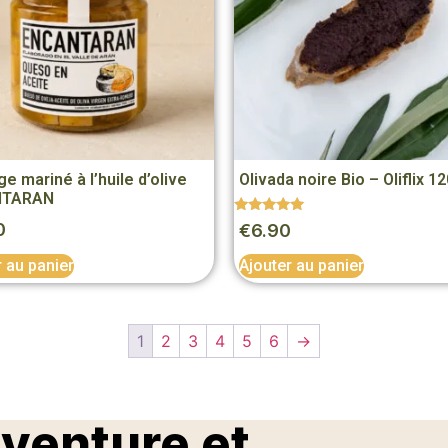
e mariné à l’huile d’olive
Olivada noire Bio – Oliflix 1
NTARAN
Note
0
€
6.90
5.00
sur 5
r au panier
Ajouter au panier
1
2
3
4
5
6
→
aventure et