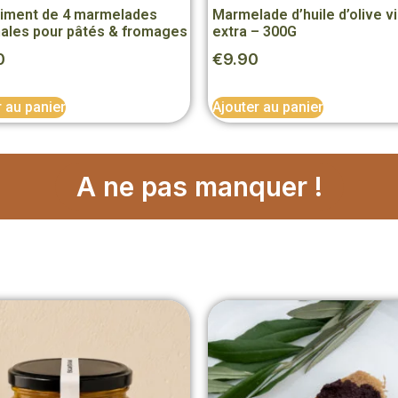
iment de 4 marmelades
Marmelade d’huile d’olive v
nales pour pâtés & fromages
extra – 300G
0
€
9.90
r au panier
Ajouter au panier
A ne pas manquer !