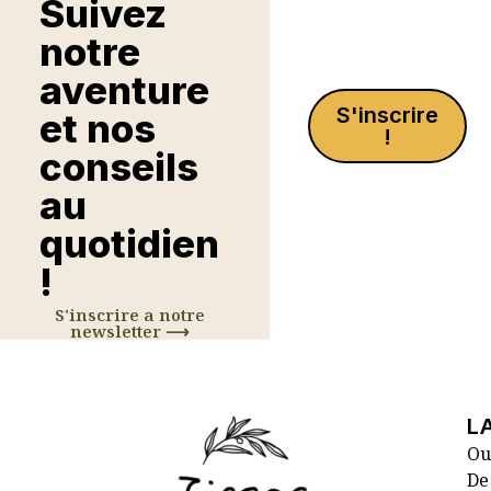
Suivez
notre
aventure
S'inscrire
et nos
!
conseils
au
quotidien
!
S'inscrire a notre
newsletter ⟶
L
Ou
De