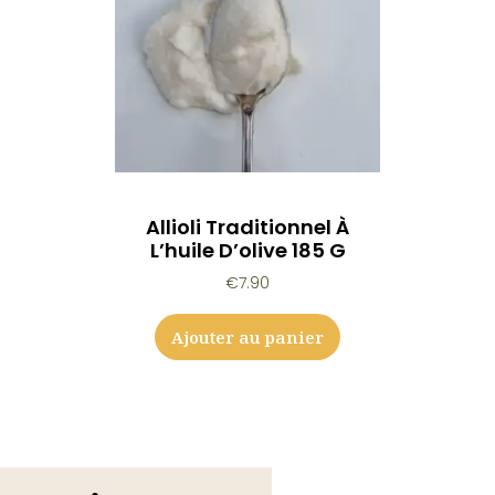
Allioli Traditionnel À
L’huile D’olive 185 G
€
7.90
Ajouter au panier