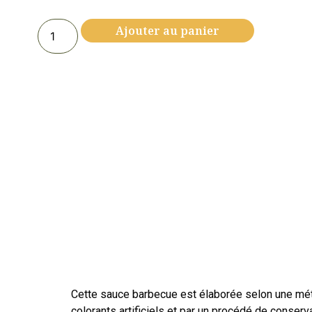
Ajouter au panier
Cette sauce barbecue est élaborée selon une métho
colorants artificiels et par un procédé de conserv