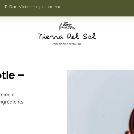
11 Rue Victor Hugo , vienne
tle –
èrement
ingrédients