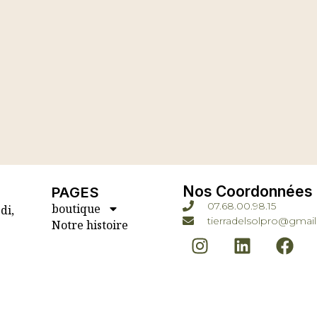
Nos Coordonnées
PAGES
07.68.00.98.15
boutique
di,
tierradelsolpro@gmai
Notre histoire