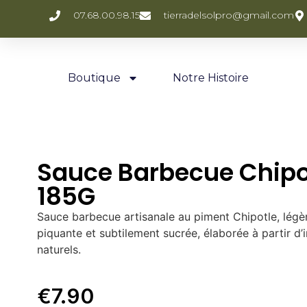
07.68.00.98.15
tierradelsolpro@gmail.com
Boutique
Notre Histoire
Sauce Barbecue Chipo
185G
Sauce barbecue artisanale au piment Chipotle, lég
piquante et subtilement sucrée, élaborée à partir d’
naturels.
€
7.90