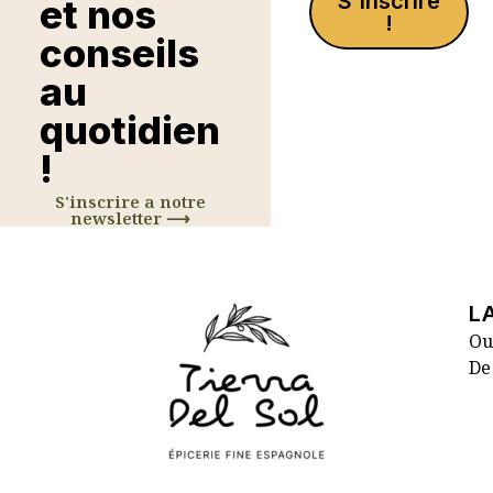
S'inscrire
et nos
!
conseils
au
quotidien
!
S'inscrire a notre
newsletter ⟶
L
Ou
De