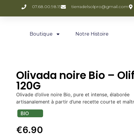
07.68.00.98.15
tierradelsolpro@gmail.com
Boutique
Notre Histoire
Olivada noire Bio – Olif
120G
Olivade d’olive noire Bio, pure et intense, élaborée
artisanalement à partir d’une recette courte et maîtr
BIO
€
6.90