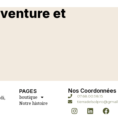
aventure et
Nos Coordonnées
PAGES
07.68.00.98.15
boutique
di,
tierradelsolpro@gmai
Notre histoire