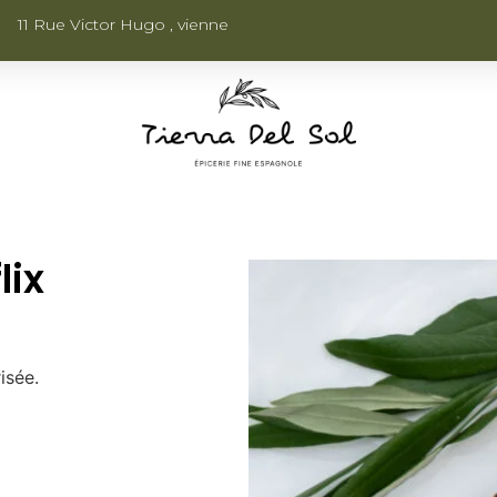
11 Rue Victor Hugo , vienne
lix
isée.