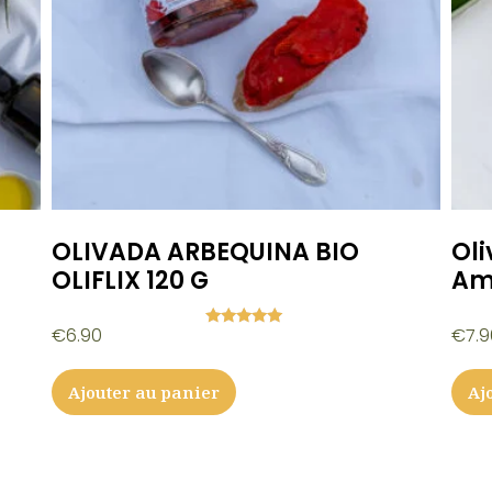
OLIVADA ARBEQUINA BIO
Oli
OLIFLIX 120 G
Ama
€
6.90
€
7.
Note
5.00
sur 5
Ajouter au panier
Aj