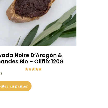
vada Noire D’Aragón &
ndes Bio – Oliflix 120G
90
Note
5.00
sur 5
outer au panier