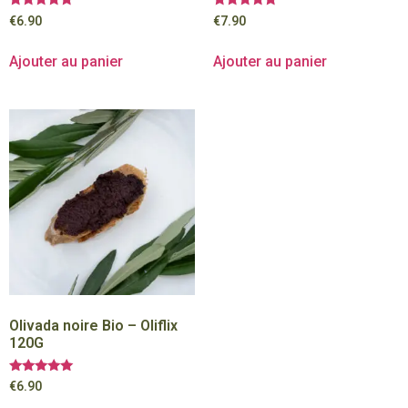
Note
Note
€
6.90
€
7.90
5.00
5.00
sur 5
sur 5
Ajouter au panier
Ajouter au panier
Olivada noire Bio – Oliflix
120G
Note
€
6.90
5.00
sur 5