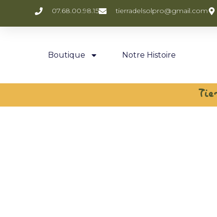
07.68.00.98.15
tierradelsolpro@gmail.com
Boutique
Notre Histoire
Tie
Spécial
méditerran