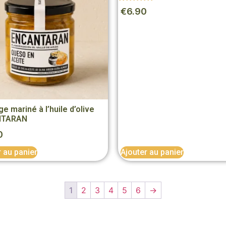
Note
€
6.90
5.00
sur 5
e mariné à l’huile d’olive
NTARAN
0
r au panier
Ajouter au panier
1
2
3
4
5
6
→