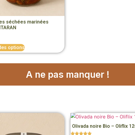
es séchées marinées
NTARAN
0
des options
A ne pas manquer !
Olivada noire Bio – Oliflix 1