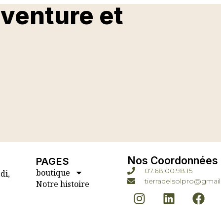
aventure et
Nos Coordonnées
PAGES
07.68.00.98.15
boutique
di,
tierradelsolpro@gmai
Notre histoire